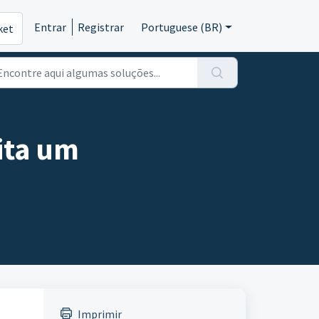
Entrar
Registrar
Portuguese (BR)
ket
ita um
Imprimir