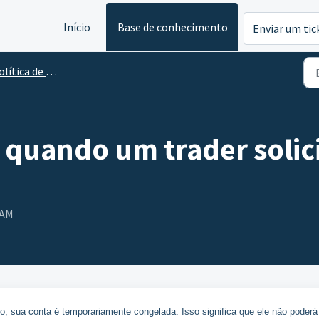
Início
Base de conhecimento
Enviar um tic
 de pagamento e caminho para uma conta real
 quando um trader solic
 AM
, sua conta é temporariamente congelada. Isso significa que ele não poderá