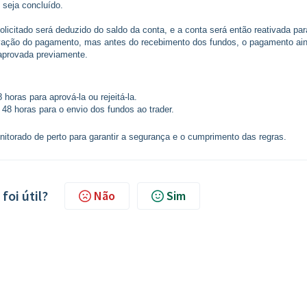
 seja concluído.
olicitado será deduzido do saldo da conta, e a conta será então reativada par
ovação do pagamento, mas antes do recebimento dos fundos, o pagamento ai
 aprovada previamente.
horas para aprová-la ou rejeitá-la.
48 horas para o envio dos fundos ao trader.
torado de perto para garantir a segurança e o cumprimento das regras.
foi útil?
Não
Sim